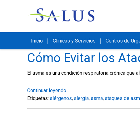
Inicio
Clínicas y Servicios
Centros de Urg
Cómo Evitar los At
El asma es una condición respiratoria crónica que a
Continuar leyendo...
Etiquetas:
alérgenos
,
alergia
,
asma
,
ataques de asm