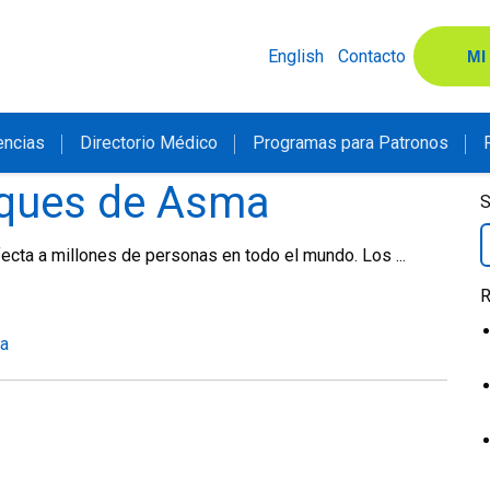
English
Contacto
MI
encias
Directorio Médico
Programas para Patronos
aques de Asma
S
fecta a millones de personas en todo el mundo. Los ...
R
a