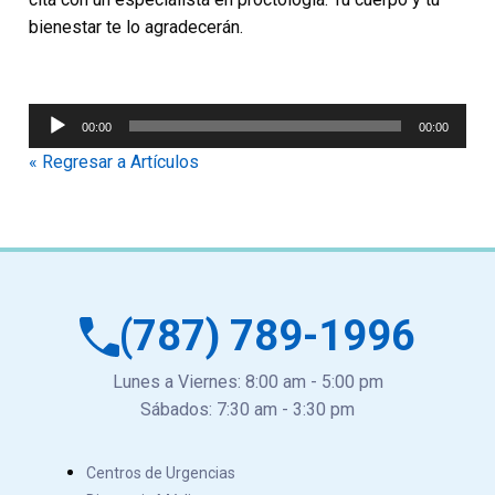
bienestar te lo agradecerán.
Reproductor
00:00
00:00
de
« Regresar a Artículos
audio
(787) 789-1996
Lunes a Viernes: 8:00 am - 5:00 pm
Sábados: 7:30 am - 3:30 pm
Centros de Urgencias