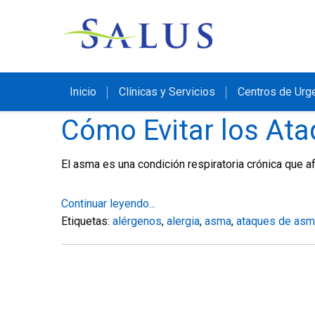
Inicio
Clínicas y Servicios
Centros de Urg
Cómo Evitar los At
El asma es una condición respiratoria crónica que a
Continuar leyendo...
Etiquetas:
alérgenos
,
alergia
,
asma
,
ataques de asm