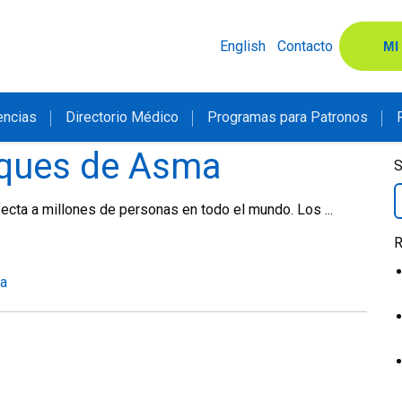
English
Contacto
MI
encias
Directorio Médico
Programas para Patronos
aques de Asma
S
fecta a millones de personas en todo el mundo. Los ...
R
a